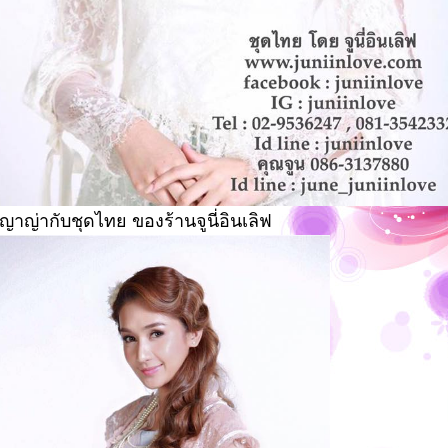
ญาญ่ากับชุดไทย ของร้านจูนี่อินเลิฟ