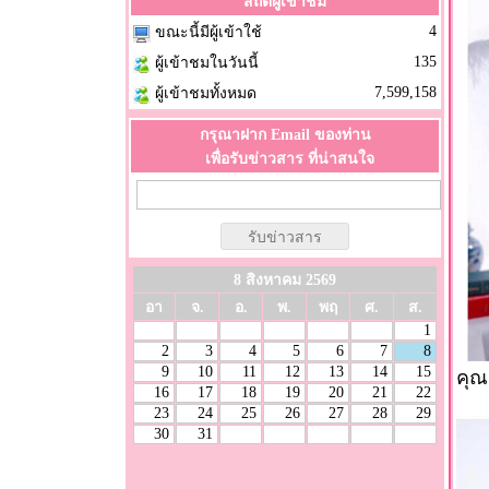
สถิติผู้เข้าชม
4
ขณะนี้มีผู้เข้าใช้
135
ผู้เข้าชมในวันนี้
7,599,158
ผู้เข้าชมทั้งหมด
กรุณาฝาก Email ของท่าน
เพื่อรับข่าวสาร ที่น่าสนใจ
8 สิงหาคม 2569
อา
จ.
อ.
พ.
พฤ
ศ.
ส.
1
2
3
4
5
6
7
8
9
10
11
12
13
14
15
คุณ
16
17
18
19
20
21
22
23
24
25
26
27
28
29
30
31